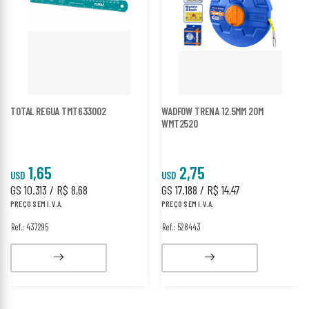
TOTAL REGUA TMT633002
WADFOW TRENA 12.5MM 20M
WMT2520
1,65
2,75
USD
USD
GS 10.313 / R$ 8,68
GS 17.188 / R$ 14,47
PREÇO SEM I.V.A.
PREÇO SEM I.V.A.
Ref.: 437295
Ref.: 528443