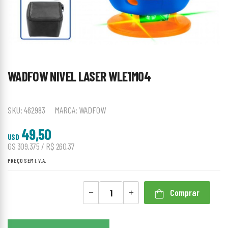
WADFOW NIVEL LASER WLE1M04
SKU:
462983
MARCA:
WADFOW
49,50
USD
GS 309.375 / R$ 260,37
PREÇO SEM I.V.A.
Comprar