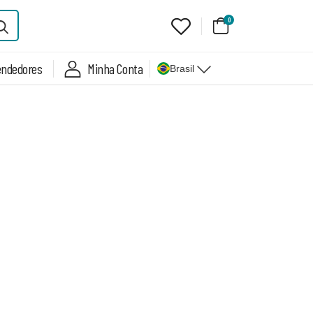
0
endedores
Minha Conta
Brasil