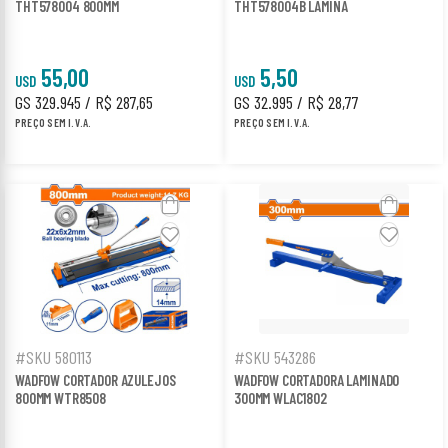
THT578004 800MM
THT578004B LAMINA
55,00
5,50
USD
USD
GS 329.945 / R$ 287,65
GS 32.995 / R$ 28,77
PREÇO SEM I.V.A.
PREÇO SEM I.V.A.
#SKU 580113
#SKU 543286
WADFOW CORTADOR AZULEJOS
WADFOW CORTADORA LAMINADO
800MM WTR8508
300MM WLAC1802