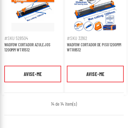
#SKU 528504
#SKU 32162
WADFOW CORTADOR AZULEJOS
WADFOW CORTADOR DE PISO 1200MM
1200MM WTR1512
WTR8512
AVISE-ME
AVISE-ME
14 de 14
item(s)