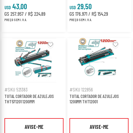
43,00
29,50
USD
USD
GS 257.957 / R$ 224,89
GS 176.971 / R$ 154,29
PREÇO SEM I.V.A.
PREÇO SEM I.V.A.
#SKU 521383
#SKU 122856
TOTAL CORTADOR DE AZULEJOS
TOTAL CORTADOR DE AZULEJOS
THT571201 1200MM
1200MM THT12001
AVISE-ME
AVISE-ME