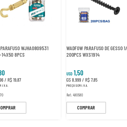
FUSO WJHA0809531
WADFOW PARAFUSO DE GESSO 1
-14X50 8PCS
200PCS WXS1914
80
1,50
USD
96 / R$ 19,87
GS 8.999 / R$ 7,85
 I.V.A.
PREÇO SEM I.V.A.
070
Ref.: 490580
COMPRAR
COMPRAR