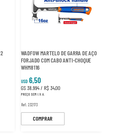
/2
WADFOW MARTELO DE GARRA DE AÇO
FORJADO COM CABO ANTI-CHOQUE
WHM8116
6,50
2,40
USD
USD
GS 38.994 / R$ 34,00
GS 14.398 / R$ 1
PREÇO SEM I.V.A.
PREÇO SEM I.V.A.
Ref.: 232173
Ref.: 437332
COMPRAR
COMPRA