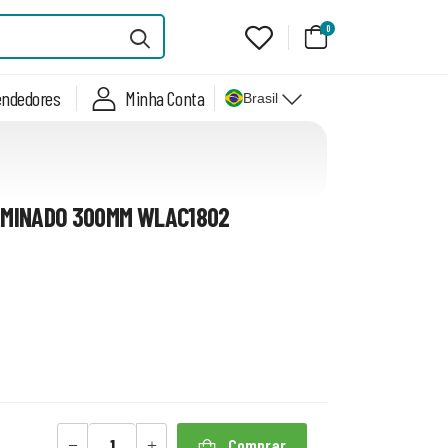
0
endedores
Minha Conta
Brasil
MINADO 300MM WLAC1802
Comprar