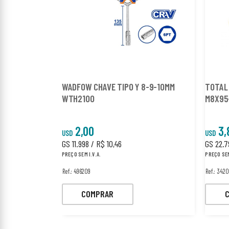
WADFOW CHAVE TIPO Y 8-9-10MM
TOTAL PARA
WTH2100
M8X95
2,00
3,
USD
USD
GS 11.998 / R$ 10,46
GS 22.7
PREÇO SEM I.V.A.
PREÇO SEM
Ref.: 496209
Ref.: 342
COMPRAR