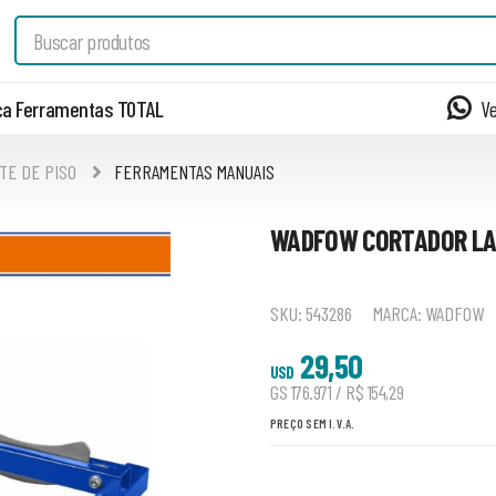
a Ferramentas TOTAL
V
TE DE PISO
FERRAMENTAS MANUAIS
WADFOW CORTADOR LA
SKU:
543286
MARCA:
WADFOW
29,50
USD
GS 176.971 / R$ 154,29
PREÇO SEM I.V.A.