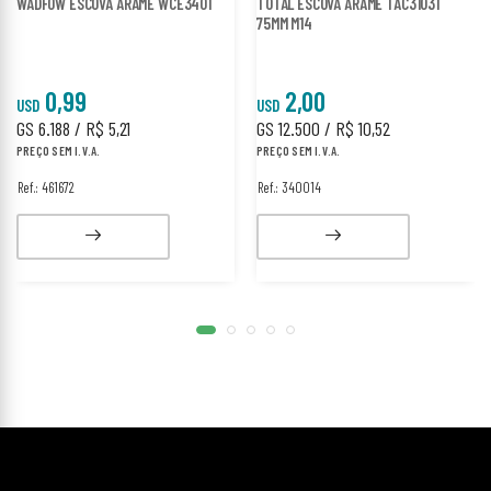
WADFOW ESCOVA ARAME WCE3401
TOTAL ESCOVA ARAME TAC31031
75MM M14
0,99
2,00
USD
USD
GS 6.188 / R$ 5,21
GS 12.500 / R$ 10,52
PREÇO SEM I.V.A.
PREÇO SEM I.V.A.
Ref.: 461672
Ref.: 340014