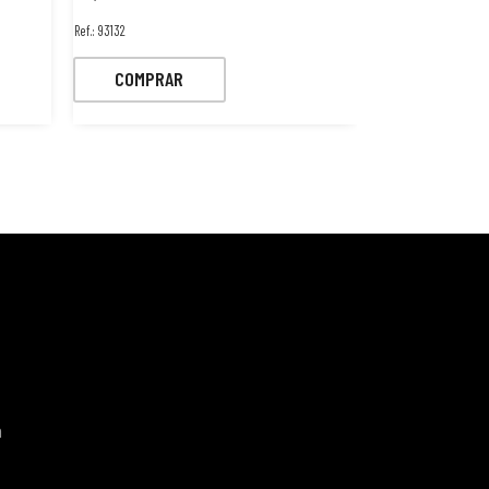
Ref.: 93132
Ref.: 584845
COMPRAR
COMPRA
a