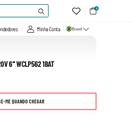
0
endedores
Minha Conta
Brasil
0V 6" WCLP562 1BAT
SE-ME QUANDO CHEGAR