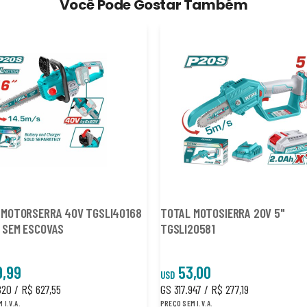
Você Pode Gostar Também
 MOTORSERRA 40V TGSLI40168
TOTAL MOTOSIERRA 20V 5"
 SEM ESCOVAS
TGSLI20581
9,99
53,00
USD
820 / R$ 627,55
GS 317.947 / R$ 277,19
 I.V.A.
PREÇO SEM I.V.A.