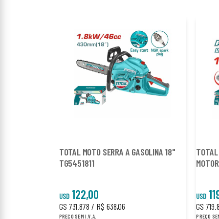
TOTAL MOTO SERRA A GASOLINA 18"
TOTAL
TG5451811
MOTOR
122,00
11
USD
USD
GS 731.878 / R$ 638,06
GS 719.
PREÇO SEM I.V.A.
PREÇO SEM