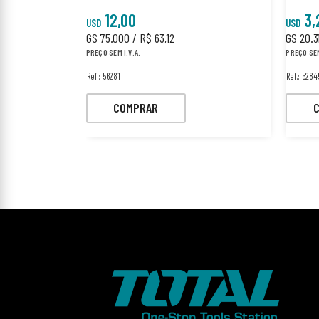
12,00
3,
USD
USD
GS 75.000 / R$ 63,12
GS 20.31
PREÇO SEM I.V.A.
PREÇO SEM
Ref.: 56281
Ref.: 528
COMPRAR