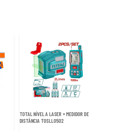
TOTAL NÍVEL A LASER + MEDIDOR DE
TOTAL NIVEL LASER TLL30
DISTÂNCIA TOSLL0502
VERMELHO