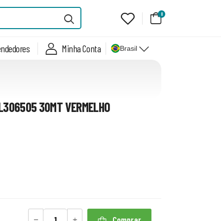
0
endedores
Minha Conta
Brasil
LL306505 30MT VERMELHO
Comprar