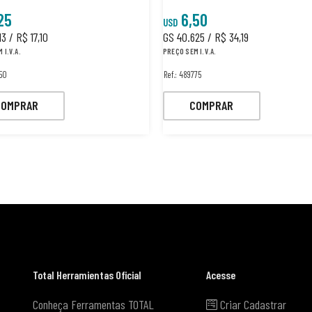
25
6,50
USD
3 / R$ 17,10
GS 40.625 / R$ 34,19
 I.V.A.
PREÇO SEM I.V.A.
450
Ref.: 489775
COMPRAR
COMPRAR
Total Herramientas Oficial
Acesse
Conheça Ferramentas TOTAL
Criar Cadastrar