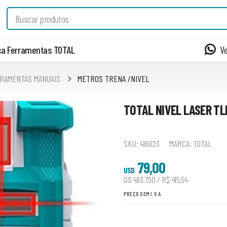
a Ferramentas TOTAL
V
RAMENTAS MANUAIS
METROS TRENA /NIVEL
TOTAL NIVEL LASER T
SKU:
416023
MARCA:
TOTAL
79,00
USD
GS 493.750 / R$ 415,54
PREÇO SEM I.V.A.