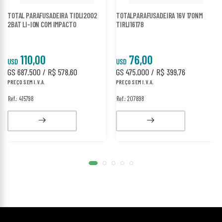
TOTAL PARAFUSADEIRA TIDLI2002
TOTALPARAFUSADEIRA 16V 170NM
2BAT LI-ION COM IMPACTO
TIRLI16178
110,00
76,00
USD
USD
GS 687.500 / R$ 578,60
GS 475.000 / R$ 399,76
PREÇO SEM I.V.A.
PREÇO SEM I.V.A.
Ref.: 415798
Ref.: 207898