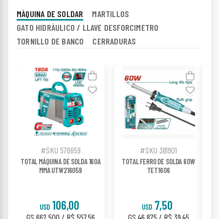
MÀQUINA DE SOLDAR
MARTILLOS
GATO HIDRÀULICO / LLAVE DESFORCIMETRO
TORNILLO DE BANCO
CERRADURAS
#SKU 576659
#SKU 381901
TOTAL MÁQUINA DE SOLDA 160A
TOTAL FERRO DE SOLDA 60W
T
MMA UTW216059
TET1606
106,00
7,50
USD
USD
GS 662.500 / R$ 557,56
GS 46.875 / R$ 39,45
GS 