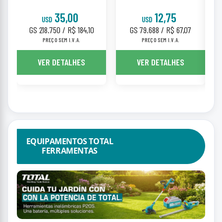
35,00
12,75
USD
USD
GS 218.750 / R$ 184,10
GS 79.688 / R$ 67,07
G
PREÇO SEM I.V.A.
PREÇO SEM I.V.A.
VER DETALHES
VER DETALHES
EQUIPAMENTOS TOTAL
FERRAMENTAS