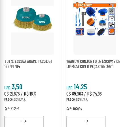
TOTAL ESCOVA ARAME TAC31051
WADFOW CONJUNTO DE ESCOVAS DE
125MM M14
LIMPEZA COM 11 PEÇAS WND5511
3,50
14,25
USD
USD
GS 21.875 / R$ 18,41
GS 89.063 / R$ 74,96
PREÇO SEM I.V.A.
PREÇO SEM I.V.A.
Ref.: 415323
Ref.: 102964