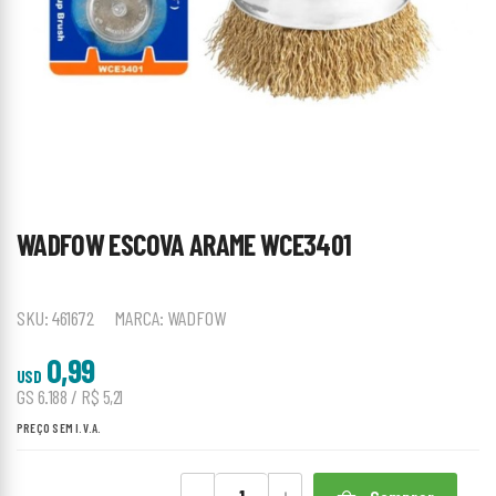
WADFOW ESCOVA ARAME WCE3401
SKU:
461672
MARCA:
WADFOW
0,99
USD
GS 6.188 / R$ 5,21
PREÇO SEM I.V.A.