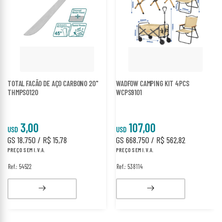
TOTAL FACÃO DE AÇO CARBONO 20"
WADFOW CAMPING KIT 4PCS
THMPS0120
WCPS9101
3,00
107,00
USD
USD
GS 18.750 / R$ 15,78
GS 668.750 / R$ 562,82
PREÇO SEM I.V.A.
PREÇO SEM I.V.A.
Ref.: 54522
Ref.: 538114