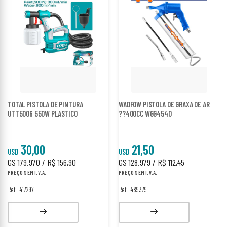
TOTAL PISTOLA DE PINTURA
WADFOW PISTOLA DE GRAXA DE AR
UTT5006 550W PLASTICO
??400CC WGG4540
30,00
21,50
USD
USD
GS 179.970 / R$ 156,90
GS 128.979 / R$ 112,45
PREÇO SEM I.V.A.
PREÇO SEM I.V.A.
Ref.: 417297
Ref.: 489379