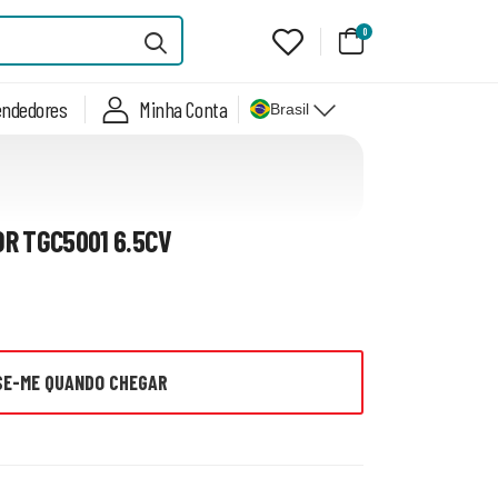
0
endedores
Minha Conta
Brasil
R TGC5001 6.5CV
SE-ME QUANDO CHEGAR