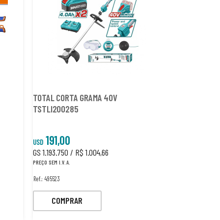
TOTAL CORTA GRAMA 40V
WADFOW MANGEI
TSTLI200285
WNE1E05
191,00
0,95
USD
USD
GS 1.193.750 / R$ 1.004,66
GS 5.938 / R$ 5,
PREÇO SEM I.V.A.
PREÇO SEM I.V.A.
Ref.: 495523
Ref.: 537698
COMPRAR
COMPRA