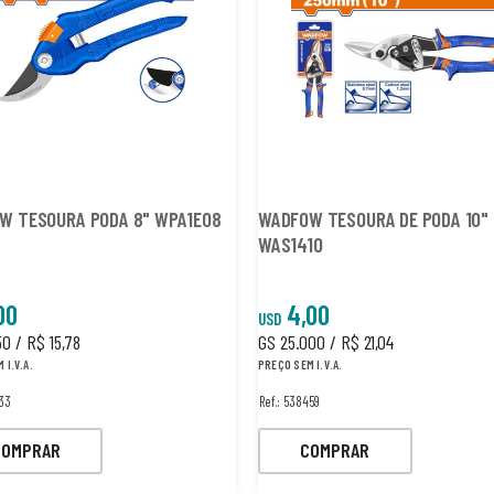
W TESOURA PODA 8" WPA1E08
WADFOW TESOURA DE PODA 10"
WAS1410
00
4,00
USD
50 / R$ 15,78
GS 25.000 / R$ 21,04
 I.V.A.
PREÇO SEM I.V.A.
633
Ref.: 538459
COMPRAR
COMPRAR