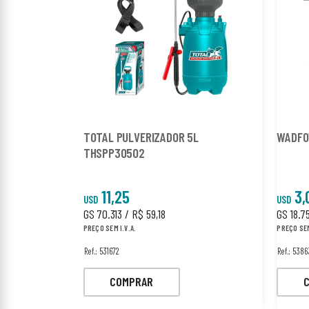
TOTAL PULVERIZADOR 5L
WADFO
THSPP30502
11,25
3,
USD
USD
GS 70.313 / R$ 59,18
GS 18.7
PREÇO SEM I.V.A.
PREÇO SEM
Ref.: 531672
Ref.: 538
COMPRAR