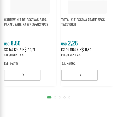
WADFOW KIT DE ESCOVAS PARA
TOTAL KIT ESCOVA ARAME 3PCS
PARAFUSADEIRA WND5402 7PCS
TAC310031
8,50
2,25
USD
USD
GS 53.125 / R$ 44,71
GS 14.063 / R$ 11,84
PREÇO SEM I.V.A.
PREÇO SEM I.V.A.
Ref.: 543729
Ref.: 486972