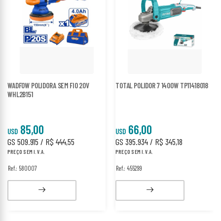
WADFOW POLIDORA SEM FIO 20V
TOTAL POLIDOR 7 1400W TP11418018
WHL2B151
85,00
66,00
USD
USD
GS 509.915 / R$ 444,55
GS 395.934 / R$ 345,18
PREÇO SEM I.V.A.
PREÇO SEM I.V.A.
Ref.: 580007
Ref.: 455299