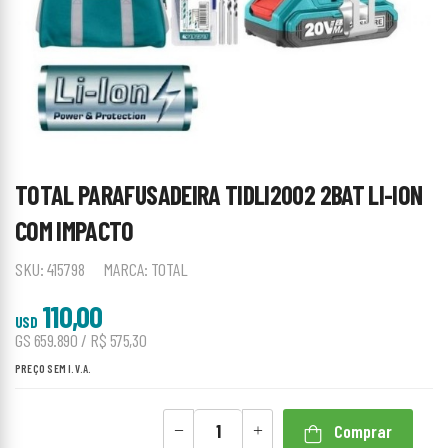
TOTAL PARAFUSADEIRA TIDLI2002 2BAT LI-ION
COM IMPACTO
SKU:
415798
MARCA:
TOTAL
110,00
USD
GS 659.890 / R$ 575,30
PREÇO SEM I.V.A.
Comprar