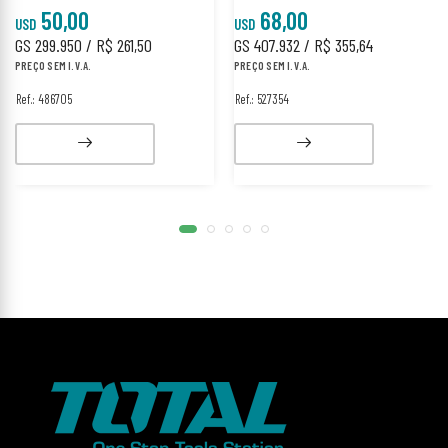
50,00
68,00
USD
USD
GS 299.950 / R$ 261,50
GS 407.932 / R$ 355,64
PREÇO SEM I.V.A.
PREÇO SEM I.V.A.
Ref.: 486705
Ref.: 527354