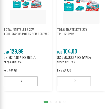
TOTAL MARTELETE 20V
TOTAL MARTELETE 20V
TRHLI262085 MOTOR SEM ESCOVAS
TRHLI212282
129,99
104,00
USD
USD
GS 812.438 / R$ 683,75
GS 650.000 / R$ 547,04
PREÇO SEM I.V.A.
PREÇO SEM I.V.A.
Ref.: 584821
Ref.: 564830