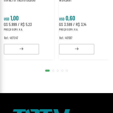
IMPACTO TACIM71SL650
WSV2K61
1,00
0,60
USD
USD
GS 5.999 / R$ 5,23
GS 3.599 / R$ 3,14
PREÇO SEM I.V.A.
PREÇO SEM I.V.A.
Ref.: 487047
Ref.: 461597