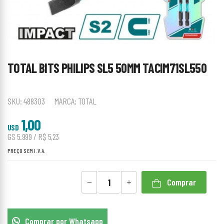
TOTAL BITS PHILIPS SL5 50MM TACIM71SL550
SKU:
488303
MARCA:
TOTAL
1,00
USD
GS 5.999 / R$ 5,23
PREÇO SEM I.V.A.
Comprar
Comprar por Whatsapp