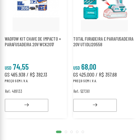
WADFOW KIT CHAVE DE IMPACTO +
TOTAL FURADEIRA E PARAFUSADEIRA
PARAFUSADEIRA 20V WCK2017
20V UTIDLI20558
74,55
68,00
USD
USD
GS 465.938 / R$ 392,13
GS 425.000 / R$ 357,68
PREÇO SEM I.V.A.
PREÇO SEM I.V.A.
Ref.: 489133
Ref.: 527361