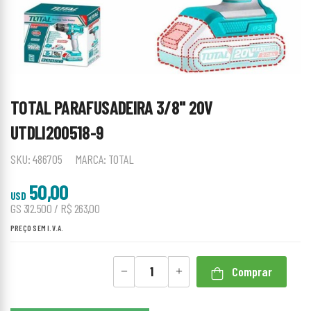
TOTAL PARAFUSADEIRA 3/8" 20V
UTDLI200518-9
SKU:
486705
MARCA:
TOTAL
50,00
USD
GS 312.500 / R$ 263,00
PREÇO SEM I.V.A.
Comprar