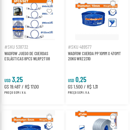
#SKU 538732
#SKU 489577
WADFOW JUEGO DE CUERDAS
WADFOW CUERDA PP 10MM X 470MT
ESLÁSTICAS 8PCS WLRP2T08
20KG WRZ2310
3,25
0,25
USD
USD
GS 19.497 / R$ 17,00
GS 1.500 / R$ 1,31
PREÇO SEM I.V.A.
PREÇO SEM I.V.A.