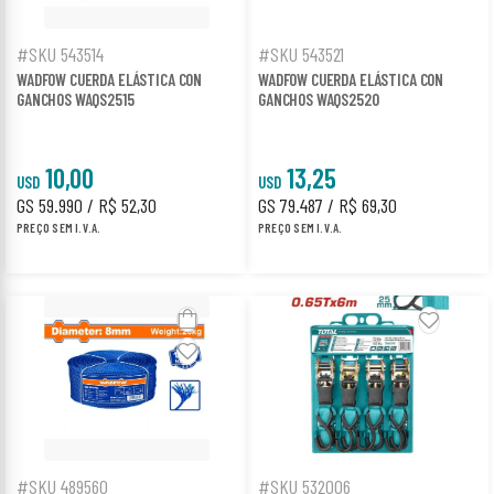
#SKU 543514
#SKU 543521
WADFOW CUERDA ELÁSTICA CON
WADFOW CUERDA ELÁSTICA CON
GANCHOS WAQS2515
GANCHOS WAQS2520
10,00
13,25
USD
USD
GS 59.990 / R$ 52,30
GS 79.487 / R$ 69,30
PREÇO SEM I.V.A.
PREÇO SEM I.V.A.
#SKU 489560
#SKU 532006