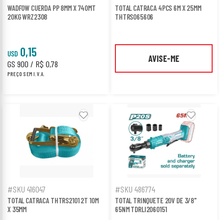
WADFOW CUERDA PP 8MM X 740MT
TOTAL CATRACA 4PCS 6M X 25MM
20KG WRZ2308
THTRS065606
0,15
USD
AVISE-ME
GS 900 / R$ 0,78
PREÇO SEM I.V.A.
#SKU 416047
#SKU 486774
TOTAL CATRACA THTRS2101 2T 10M
TOTAL TRINQUETE 20V DE 3/8"
X 35MM
65NM TDRLI2060151