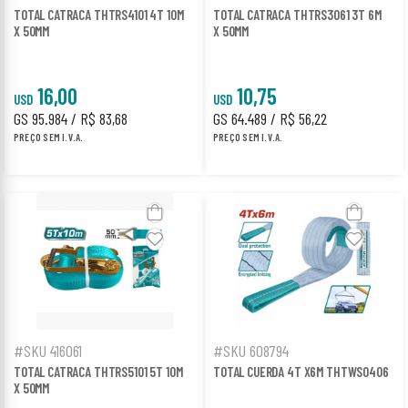
TOTAL CATRACA THTRS4101 4T 10M
TOTAL CATRACA THTRS3061 3T 6M
X 50MM
X 50MM
16,00
10,75
USD
USD
GS 95.984 / R$ 83,68
GS 64.489 / R$ 56,22
PREÇO SEM I.V.A.
PREÇO SEM I.V.A.
#SKU 416061
#SKU 608794
TOTAL CATRACA THTRS5101 5T 10M
TOTAL CUERDA 4T X6M THTWS0406
X 50MM