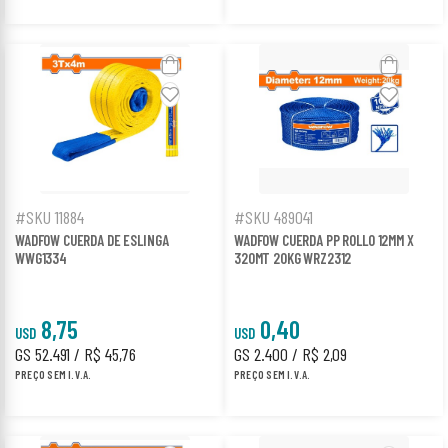
#SKU 11884
#SKU 489041
WADFOW CUERDA DE ESLINGA
WADFOW CUERDA PP ROLLO 12MM X
WWG1334
320MT 20KG WRZ2312
8,75
0,40
USD
USD
GS 52.491 / R$ 45,76
GS 2.400 / R$ 2,09
PREÇO SEM I.V.A.
PREÇO SEM I.V.A.