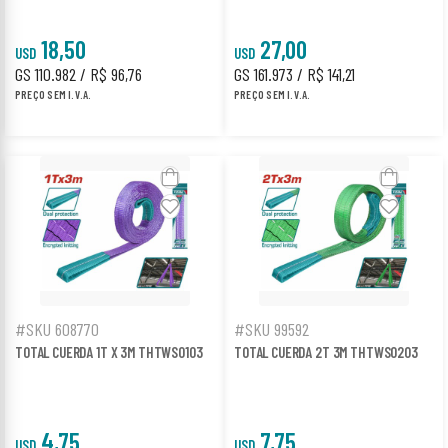
18,50
27,00
USD
USD
GS 110.982 / R$ 96,76
GS 161.973 / R$ 141,21
PREÇO SEM I.V.A.
PREÇO SEM I.V.A.
#SKU 608770
#SKU 99592
TOTAL CUERDA 1T X 3M THTWS0103
TOTAL CUERDA 2T 3M THTWS0203
4,75
7,75
USD
USD