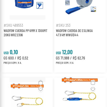
#SKU 489553
#SKU 253
WADFOW CUERDA PP 6MM X 1300MT
WADFOW CUERDA DE ESLINGA
20KG WRZ2306
4TX4M WWG1344
0,10
12,00
USD
USD
GS 600 / R$ 0,52
GS 71.988 / R$ 62,76
PREÇO SEM I.V.A.
PREÇO SEM I.V.A.