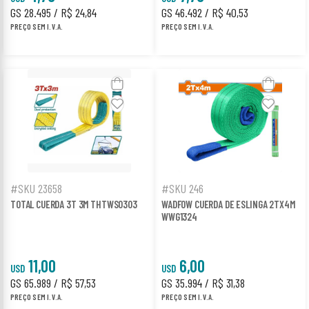
GS 28.495 / R$ 24,84
GS 46.492 / R$ 40,53
PREÇO SEM I.V.A.
PREÇO SEM I.V.A.
#SKU 23658
#SKU 246
TOTAL CUERDA 3T 3M THTWS0303
WADFOW CUERDA DE ESLINGA 2TX4M
WWG1324
11,00
6,00
USD
USD
GS 65.989 / R$ 57,53
GS 35.994 / R$ 31,38
PREÇO SEM I.V.A.
PREÇO SEM I.V.A.