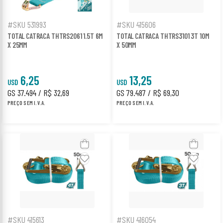
#SKU 531993
#SKU 415606
TOTAL CATRACA THTRS2061 1.5T 6M
TOTAL CATRACA THTRS3101 3T 10M
X 25MM
X 50MM
6,25
13,25
USD
USD
GS 37.494 / R$ 32,69
GS 79.487 / R$ 69,30
PREÇO SEM I.V.A.
PREÇO SEM I.V.A.
#SKU 415613
#SKU 416054