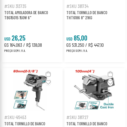
#SKU 313735
#SKU 381734
TOTAL AMOLADORA DE BANCO
TOTAL TORNILLO DE BANCO
TBG15015 150W 6"
THT6186 8" 21KG
26,25
85,00
USD
USD
GS 164.063 / R$ 138,08
GS 531.250 / R$ 447,10
PREÇO SEM I.V.A.
PREÇO SEM I.V.A.
#SKU 415453
#SKU 381727
TOTAL TORNILLO DE BANCO
TOTAL TORNILLO DE BANCO