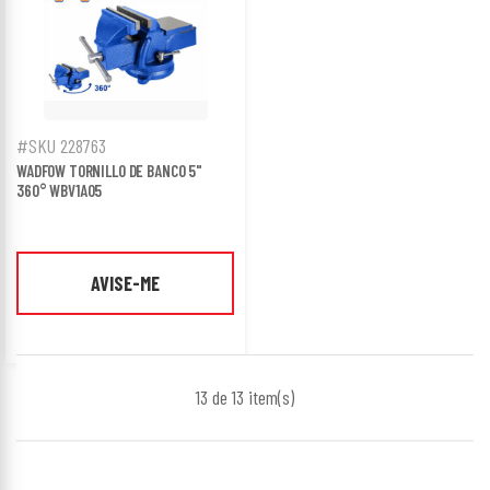
#SKU 228763
WADFOW TORNILLO DE BANCO 5"
360° WBV1A05
AVISE-ME
13 de 13
item(s)