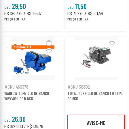
29,50
11,50
USD
USD
GS 184.375 / R$ 155,17
GS 71.875 / R$ 60,49
PREÇO SEM I.V.A.
PREÇO SEM I.V.A.
#SKU 460378
#SKU 316392
WADFOW TORNILLO DE BANCO
TOTAL TORNILLO DE BANCO THT6141
WBV1A04 4" 5.5KG
4" 6KG
26,00
USD
AVISE-ME
GS 162.500 / R$ 136,76