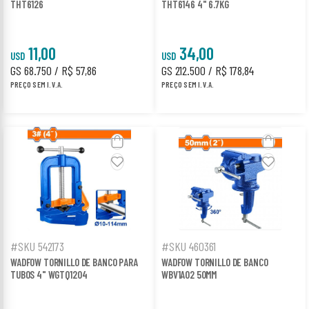
THT6126
THT6146 4" 6.7KG
11,00
34,00
USD
USD
GS 68.750 / R$ 57,86
GS 212.500 / R$ 178,84
PREÇO SEM I.V.A.
PREÇO SEM I.V.A.
#SKU 542173
#SKU 460361
WADFOW TORNILLO DE BANCO PARA
WADFOW TORNILLO DE BANCO
TUBOS 4" WGTQ1204
WBV1A02 50MM