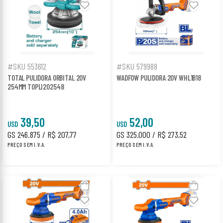
#SKU 553612
#SKU 579988
TOTAL PULIDORA ORBITAL 20V
WADFOW PULIDORA 20V WHL1B18
254MM TOPLI202548
39,50
52,00
USD
USD
GS 246.875 / R$ 207,77
GS 325.000 / R$ 273,52
PREÇO SEM I.V.A.
PREÇO SEM I.V.A.