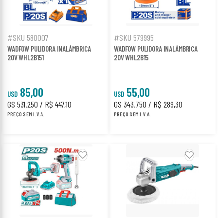
#SKU 580007
#SKU 579995
WADFOW PULIDORA INALÁMBRICA
WADFOW PULIDORA INALÁMBRICA
20V WHL2B151
20V WHL2B15
85,00
55,00
USD
USD
GS 531.250 / R$ 447,10
GS 343.750 / R$ 289,30
PREÇO SEM I.V.A.
PREÇO SEM I.V.A.