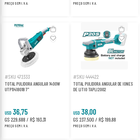
PREÇO SEM I.V.A.
PREÇO SEM I.V.A.
#SKU 472333
#SKU 444422
TOTAL PULIDORA ANGULAR 1400W
TOTAL PULIDORA ANGULAR DE IONES
UTP11418018 7"
DE LITIO TAPLI2002
36,75
38,00
USD
USD
GS 229.688 / R$ 193,31
GS 237.500 / R$ 199,88
PREÇO SEM I.V.A.
PREÇO SEM I.V.A.