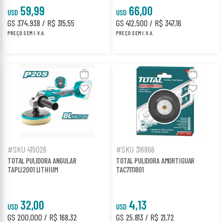
59,99
66,00
USD
USD
GS 374.938 / R$ 315,55
GS 412.500 / R$ 347,16
PREÇO SEM I.V.A.
PREÇO SEM I.V.A.
#SKU 415026
#SKU 316866
TOTAL PULIDORA ANGULAR
TOTAL PULIDORA AMORTIGUAR
TAPLI2001 LITHIUM
TAC7111801
32,00
4,13
USD
USD
GS 200.000 / R$ 168,32
GS 25.813 / R$ 21,72