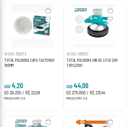
#SKU 316873
#SKU 486163
TOTAL PULIDORA CAPA TAC721801
TOTAL PULIDORA ION DE LITIO 20V
180MM
TOPLI2001
4,20
44,00
USD
USD
GS 26.250 / R$ 22,09
GS 275.000 / R$ 231,44
PREÇO SEM I.V.A.
PREÇO SEM I.V.A.