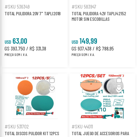
#SKU 536349
#SKU 583947
TOTAL PULIDORA 20V 7" TAPLI2018
TOTAL PULIDORA 42V TAPLI42152
MOTOR SIN ESCOBILLAS
63,00
149,99
USD
USD
GS 393.750 / R$ 331,38
GS 937.438 / R$ 788,95
PREÇO SEM I.V.A.
PREÇO SEM I.V.A.
#SKU 531702
#SKU 44011
TOTAL DISCOS PULIDOR KIT 12PCS
TOTAL JUEGO DE ACCESORIOS PARA