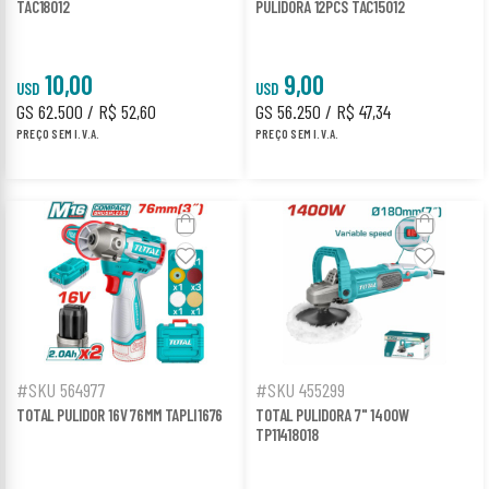
TAC18012
PULIDORA 12PCS TAC15012
10,00
9,00
USD
USD
GS 62.500 / R$ 52,60
GS 56.250 / R$ 47,34
PREÇO SEM I.V.A.
PREÇO SEM I.V.A.
#SKU 564977
#SKU 455299
TOTAL PULIDOR 16V 76MM TAPLI1676
TOTAL PULIDORA 7" 1400W
TP11418018