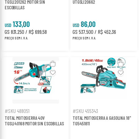
TGSLI201262 MOTOR SIN
UTGSLI20662
ESCOBILLAS
133,00
86,00
USD
USD
GS 831.250 / R$ 699,58
GS 537.500 / R$ 452,36
PREÇO SEM I.V.A.
PREÇO SEM I.V.A.
#SKU 488051
#SKU 455343
TOTAL MOTOSIERRA 40V
TOTAL MOTOSIERRA A GASOLINA 18"
TGSLI40168 MOTOR SIN ESCOBILLAS
TG5451811