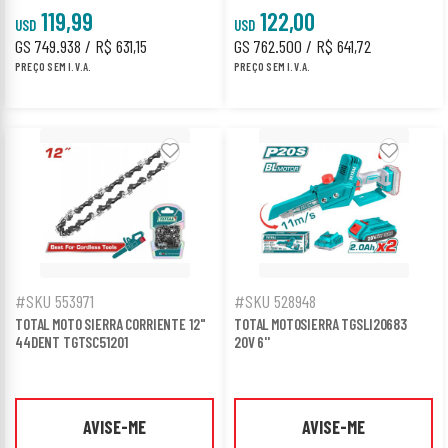
119,99
122,00
USD
USD
GS 749.938 / R$ 631,15
GS 762.500 / R$ 641,72
PREÇO SEM I.V.A.
PREÇO SEM I.V.A.
#SKU 553971
#SKU 528948
TOTAL MOTO SIERRA CORRIENTE 12"
TOTAL MOTOSIERRA TGSLI20683
44DENT TGTSC51201
20V 6''
AVISE-ME
AVISE-ME