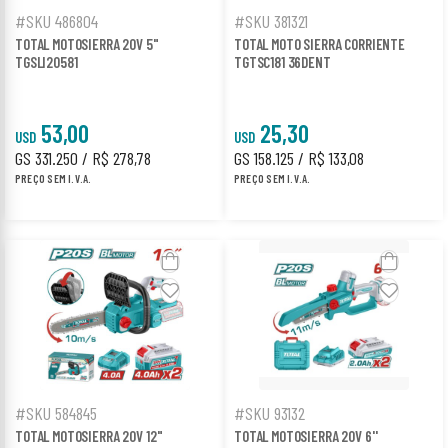
#SKU 486804
#SKU 381321
TOTAL MOTOSIERRA 20V 5"
TOTAL MOTO SIERRA CORRIENTE
TGSLI20581
TGTSC181 36DENT
53,00
25,30
USD
USD
GS 331.250 / R$ 278,78
GS 158.125 / R$ 133,08
PREÇO SEM I.V.A.
PREÇO SEM I.V.A.
#SKU 584845
#SKU 93132
TOTAL MOTOSIERRA 20V 12"
TOTAL MOTOSIERRA 20V 6''