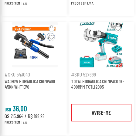
PREÇO SEM I.V.A.
PREÇO SEM I.V.A.
#SKU 543040
#SKU 527699
WADFOW HIDRÁULICA CRIMPADO
TOTAL HIDRÁULICA CRIMPADO 16-
45KN WHT1D70
400MMM TCTLI2005
36,00
USD
AVISE-ME
GS 215.964 / R$ 188,28
PREÇO SEM I.V.A.