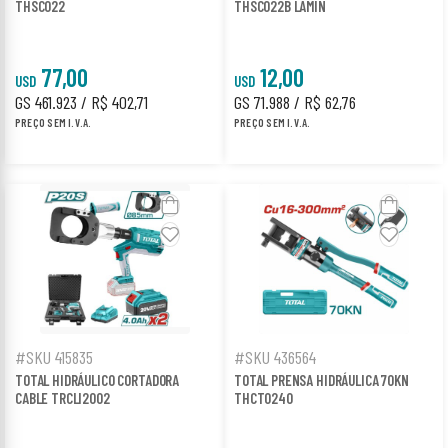
THSC022
THSC022B LAMIN
77,00
12,00
USD
USD
GS 461.923 / R$ 402,71
GS 71.988 / R$ 62,76
PREÇO SEM I.V.A.
PREÇO SEM I.V.A.
#SKU 415835
#SKU 436564
TOTAL HIDRÁULICO CORTADORA
TOTAL PRENSA HIDRÁULICA 70KN
CABLE TRCLI2002
THCT0240