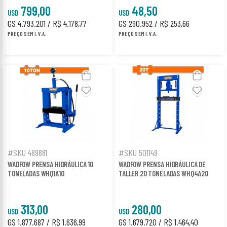
799,00
48,50
USD
USD
GS 4.793.201 / R$ 4.178,77
GS 290.952 / R$ 253,66
PREÇO SEM I.V.A.
PREÇO SEM I.V.A.
#SKU 489881
#SKU 501149
WADFOW PRENSA HIDRÁULICA 10
WADFOW PRENSA HIDRÁULICA DE
TONELADAS WHQ1A10
TALLER 20 TONELADAS WHQ4A20
313,00
280,00
USD
USD
GS 1.877.687 / R$ 1.636,99
GS 1.679.720 / R$ 1.464,40