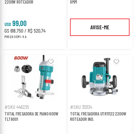
2200W ROTEADOR
6MM
99,00
USD
AVISE-ME
GS 618.750 / R$ 520,74
PREÇO SEM I.V.A.
#SKU 446235
#SKU 312134
TOTAL FRESADORA DE MANO 600W
TOTAL FRESADORA UTR11122 2200W
TLT6001
ROTEADOR IND.