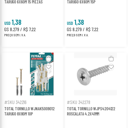
TARUGO 6X60M 15 PIEZAS
TARUGO 6X60M 15P
1,38
1,38
USD
USD
GS 8.279 / R$ 7,22
GS 8.279 / R$ 7,22
PREÇO SEM I.V.A.
PREÇO SEM I.V.A.
#SKU 342216
#SKU 342278
TOTAL TORNILLO WJNAK5009012
TOTAL TORNILLO WJPS4204122
TARUGO 8X80M 10P
ROSCALATA 4.2X41MM