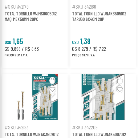
#SKU 342179
#SKU 342186
TOTAL TORNILLO WJMS0605012
TOTAL TORNILLO WJNAK3505012
MAQ. M6X50MM 20PC
TARUGO 6X40M 20P
1,65
1,38
USD
USD
GS 9.898 / R$ 8,63
GS 8.279 / R$ 7,22
PREÇO SEM I.V.A.
PREÇO SEM I.V.A.
#SKU 342193
#SKU 342209
TOTAL TORNILLO WJNAK3507012
TOTAL TORNILLO WJNAK5007012