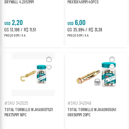
DRYWALL 4.2X51MM
M6X10X40MM 40PCS
2,20
6,00
USD
USD
GS 13.198 / R$ 11,51
GS 35.994 / R$ 31,38
PREÇO SEM I.V.A.
PREÇO SEM I.V.A.
#SKU 342025
#SKU 342049
TOTAL TORNILLO WJHA0607531
TOTAL TORNILLO WJHA0805041
M6X75MM 16PC
08X50MM 20PC