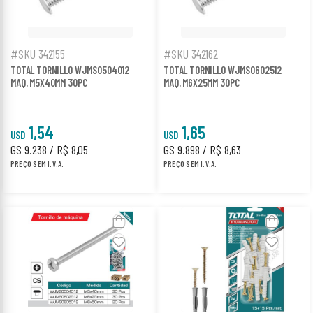
#SKU 342155
#SKU 342162
TOTAL TORNILLO WJMS0504012
TOTAL TORNILLO WJMS0602512
MAQ. M5X40MM 30PC
MAQ. M6X25MM 30PC
1,54
1,65
USD
USD
GS 9.238 / R$ 8,05
GS 9.898 / R$ 8,63
PREÇO SEM I.V.A.
PREÇO SEM I.V.A.