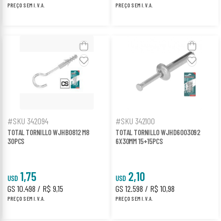
PREÇO SEM I.V.A.
PREÇO SEM I.V.A.
#SKU 342094
#SKU 342100
TOTAL TORNILLO WJHB0812 M8
TOTAL TORNILLO WJHD6003092
30PCS
6X30MM 15+15PCS
1,75
2,10
USD
USD
GS 10.498 / R$ 9,15
GS 12.598 / R$ 10,98
PREÇO SEM I.V.A.
PREÇO SEM I.V.A.