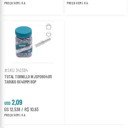
PREÇO SEM I.V.A.
PREÇO SEM I.V.A.
#SKU 342384
TOTAL TORNILLO WJSP0804011
TARUGO 8X40MM 80P
2,09
USD
GS 12.538 / R$ 10,93
PREÇO SEM I.V.A.