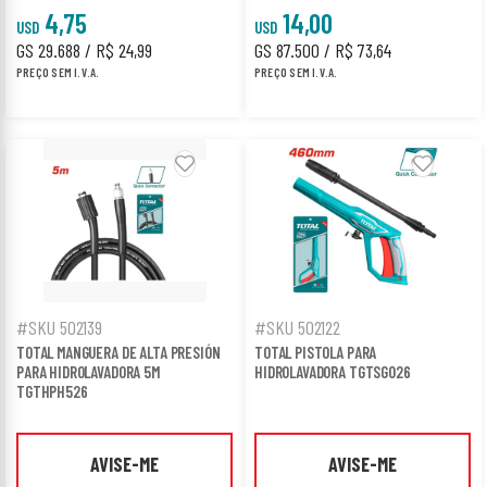
4,75
14,00
USD
USD
GS 29.688 / R$ 24,99
GS 87.500 / R$ 73,64
PREÇO SEM I.V.A.
PREÇO SEM I.V.A.
#SKU 502139
#SKU 502122
TOTAL MANGUERA DE ALTA PRESIÓN
TOTAL PISTOLA PARA
PARA HIDROLAVADORA 5M
HIDROLAVADORA TGTSG026
TGTHPH526
AVISE-ME
AVISE-ME