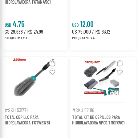
HIDROLAVADORA TGTAN4501
4,75
12,00
USD
USD
GS 29.688 / R$ 24,99
GS 75.000 / R$ 63,12
PREÇO SEM I.V.A.
PREÇO SEM I.V.A.
#SKU 531771
#SKU 521116
TOTAL CEPILLO PARA
TOTAL KIT DE CEPILLOS PARA
HIDROLAVADORA TGTWB1781
HIDROLAVADORA 5PCS TMGF0501