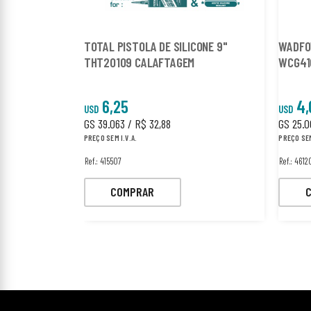
TOTAL PISTOLA DE SILICONE 9"
WADFO
THT20109 CALAFTAGEM
WCG41
6,25
4,
USD
USD
GS 39.063 / R$ 32,88
GS 25.0
PREÇO SEM I.V.A.
PREÇO SEM
Ref.: 415507
Ref.: 4612
COMPRAR