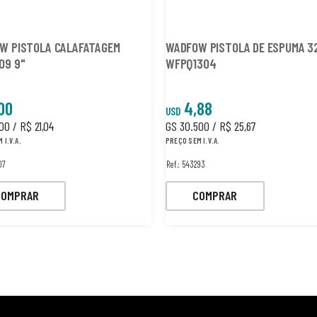
W PISTOLA CALAFATAGEM
WADFOW PISTOLA DE ESPUMA 3
09 9"
WFPQ1304
00
4,88
USD
00 / R$ 21,04
GS 30.500 / R$ 25,67
 I.V.A.
PREÇO SEM I.V.A.
07
Ref.: 543293
COMPRAR
COMPRAR