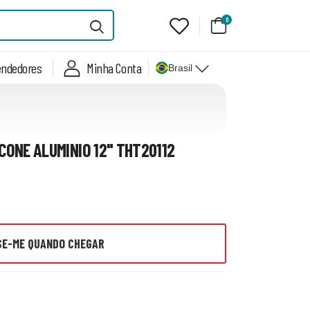
0
endedores
Minha Conta
Brasil
CONE ALUMINIO 12" THT20112
SE-ME QUANDO CHEGAR